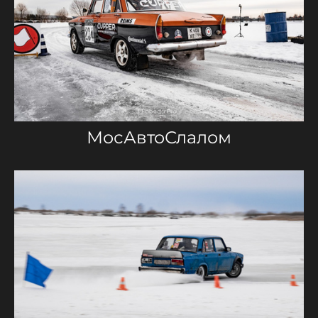
МосАвтоСлалом