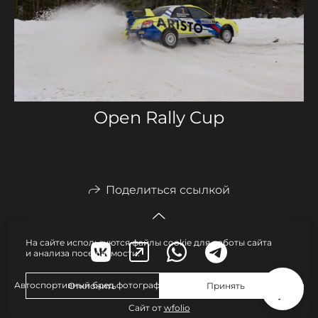
Open Rally Cup
Поделиться ссылкой
На сайте используются файлы cookie для работы сайта
и анализа посещаемости.
Автоспортивный бред фотограф в Москве — Виктория Логинова
Отклонить
Принять
Сайт от
wfolio