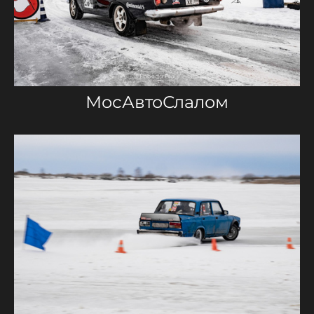
МосАвтоСлалом