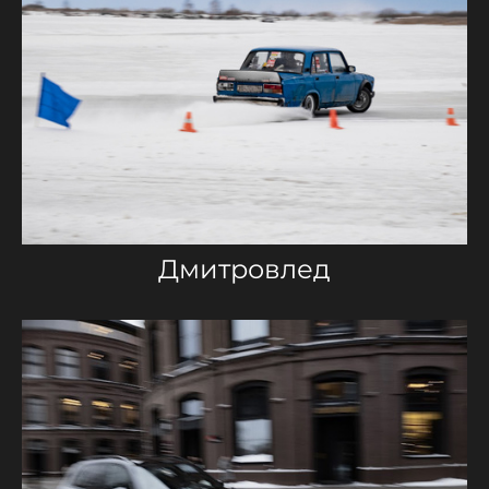
Дмитровлед